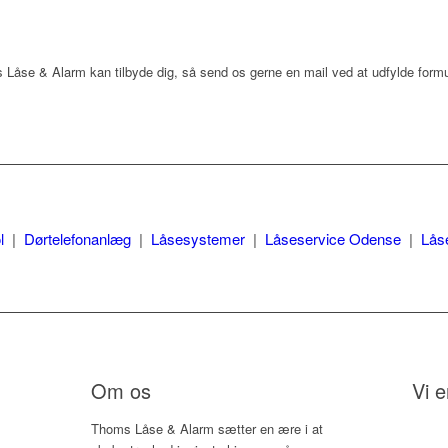
åse & Alarm kan tilbyde dig, så send os gerne en mail ved at udfylde formu
l
|
Dørtelefonanlæg
|
Låsesystemer
|
Låseservice Odense
|
Lås
Om os
Vi e
Thoms Låse & Alarm sætter en ære i at