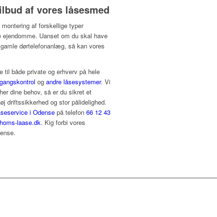
tilbud af vores låsesmed
 montering af forskellige typer
dre ejendomme. Uanset om du skal have
dit gamle dørtelefonanlæg, så kan vores
e til både private og erhverv på hele
gangskontrol
og
andre låsesystemer
.
Vi
er dine behov, så er du sikret et
øj driftssikkerhed og stor pålidelighed.
åseservice i Odense
på telefon
66 12 43
homs-laase.dk
. Kig forbi vores
dense.