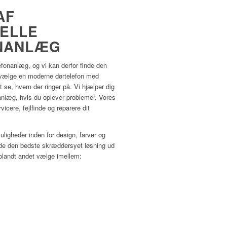
AF
ELLE
NANLÆG
lefonanlæg, og vi kan derfor finde den
an vælge en moderne dørtelefon med
at se, hvem der ringer på. Vi hjælper dig
anlæg, hvis du oplever problemer. Vores
icere, fejlfinde og reparere dit
uligheder inden for design, farver og
nde den bedste skræddersyet løsning ud
 blandt andet vælge imellem: