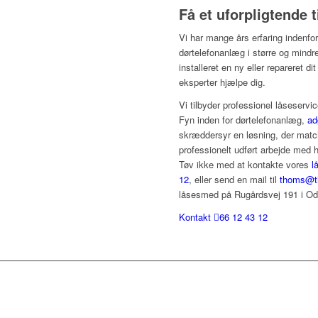
Få et uforpligtende 
Vi har mange års erfaring indenfor
dørtelefonanlæg i større og min
installeret en ny eller repareret 
eksperter hjælpe dig.
Vi tilbyder professionel låseservic
Fyn inden for dørtelefonanlæg,
ad
skræddersyr en løsning, der match
professionelt udført arbejde med h
Tøv ikke med at kontakte vores
l
12
, eller send en mail til
thoms@t
låsesmed på Rugårdsvej 191 i O
Kontakt
66 12 43 12