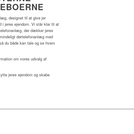
BEBOERNE
g, designet til at give jer
 i jeres ejendom.
Vi står klar til at
rtelefonanlæg, der dækker jeres
lmindeligt dørtelefonanlæg med
, så du både kan tale og se hvem
formation om vores udvalg af
skytte jeres ejendom og skabe