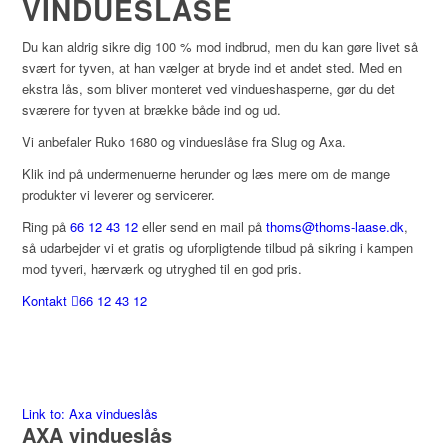
VINDUESLÅSE
Du kan aldrig sikre dig 100 % mod indbrud, men du kan gøre livet så
svært for tyven, at han vælger at bryde ind et andet sted. Med en
ekstra lås, som bliver monteret ved vindueshasperne, gør du det
sværere for tyven at brække både ind og ud.
Vi anbefaler Ruko 1680 og vindueslåse fra Slug og Axa.
Klik ind på undermenuerne herunder og læs mere om de mange
produkter vi leverer og servicerer.
Ring på
66 12 43 12
eller send en mail på
thoms@thoms-laase.dk
,
så udarbejder vi et gratis og uforpligtende tilbud på sikring i kampen
mod tyveri, hærværk og utryghed til en god pris.
Kontakt
66 12 43 12
Link to: Axa vindueslås
AXA vindueslås