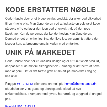
KODE ERSTATTER NØGLE
Code Handle door er et brugervenligt produkt, der giver god sikkerhed
til en rimelig pris. Man åbner døren ved at indtaste en selvvalgt kode
på seks cifre og låser den igen ved et enkelt tryk på den røde
låseknap. Kun de personer, der kender koden, kan åbne døren.
Dermed er det en enkel løsning, der ikke kræver administration; den
kræver kun, at brugerne omgås koden med omtanke.
UNIK PÅ MARKEDET
Code Handle door har et klassisk design og er et funktionelt produkt,
der passer til de mindre sikringsbehov. Samtidig er det nemt at have
med at gøre. Det er det første greb af sin art på markedet i dag og
helt unik.
Ring på
66 12 43 12
eller send en mail på
thoms@thoms-laase.dk
,
så udarbejder vi et gratis og uforpligtende tilbud på nye
sikkerhedslåse, i kampen mod tyveri, hærværk og utryghed til en god
pris.
Kontakt
66 12 43 12